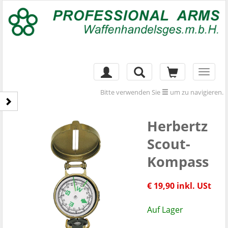
Toggl
naviga
Bitte verwenden Sie
um zu navigieren.
Herbertz
Scout-
Kompass
€ 19,90 inkl. USt
Auf Lager