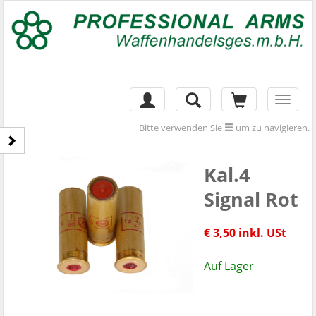
Toggl
naviga
Bitte verwenden Sie
um zu navigieren.
Kal.4
Signal Rot
€ 3,50 inkl. USt
Auf Lager