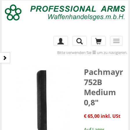
Toggl
naviga
Bitte verwenden Sie
um zu navigieren.
Pachmayr
752B
Medium
0,8"
€ 65,00 inkl. USt
Auf Lager