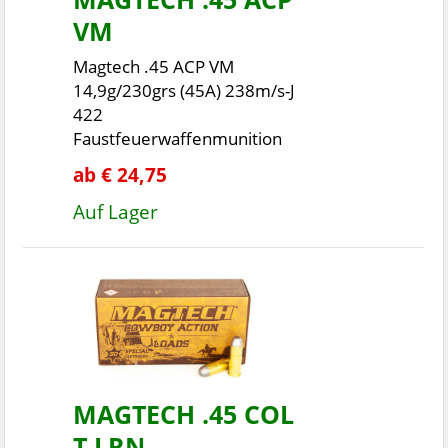
VM
Magtech .45 ACP VM
14,9g/230grs (45A) 238m/s-J
422
Faustfeuerwaffenmunition
ab € 24,75
Auf Lager
MAGTECH .45 COL
T LRN