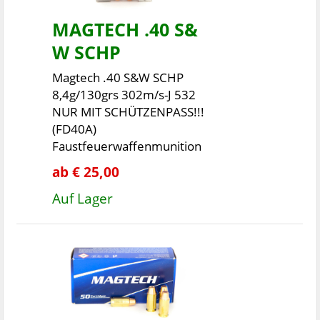
MAGTECH .40 S&
W SCHP
Magtech .40 S&W SCHP
8,4g/130grs 302m/s-J 532
NUR MIT SCHÜTZENPASS!!!
(FD40A)
Faustfeuerwaffenmunition
ab € 25,00
Auf Lager