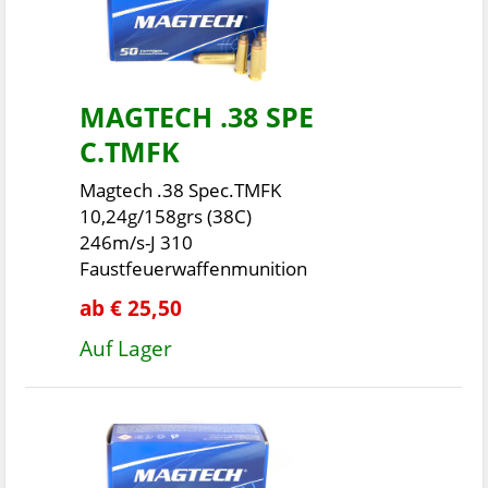
MAGTECH .38 SPE
C.TMFK
Magtech .38 Spec.TMFK
10,24g/158grs (38C)
246m/s-J 310
Faustfeuerwaffenmunition
ab € 25,50
Auf Lager