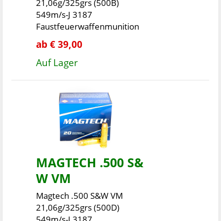
21,06g/325grs (500B)
549m/s-J 3187
Faustfeuerwaffenmunition
ab € 39,00
Auf Lager
MAGTECH .500 S&
W VM
Magtech .500 S&W VM
21,06g/325grs (500D)
549m/s-J 3187