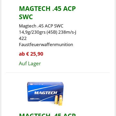
MAGTECH .45 ACP
SWC
Magtech .45 ACP SWC
14,9g/230grs (45B) 238m/s-J
422
Faustfeuerwaffenmunition
ab € 25,90
Auf Lager
MAGTECH .45 ACP