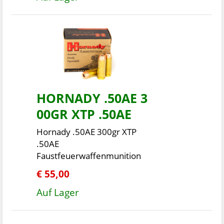
HORNADY .50AE 3
00GR XTP .50AE
Hornady .50AE 300gr XTP
.50AE
Faustfeuerwaffenmunition
€ 55,00
Auf Lager