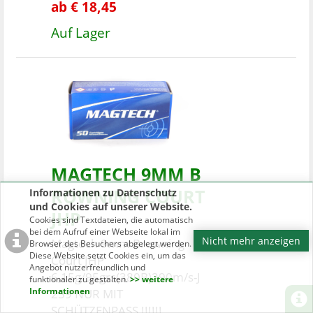
ab € 18,45
Auf Lager
MAGTECH 9MM B
ROWNING COURT
Informationen zu Datenschutz
und Cookies auf unserer Website.
JHP
Cookies sind Textdateien, die automatisch
bei dem Aufruf einer Webseite lokal im
Nicht mehr anzeigen
Magtech 9mm Browning
Browser des Besuchers abgelegt werden.
Diese Website setzt Cookies ein, um das
Court JHP
Angebot nutzerfreundlich und
6,15g/95grs(380B)290m/s-J
funktionaler zu gestalten.
>> weitere
Informationen
259 NUR MIT
SCHÜTZENPASS !!!!!!