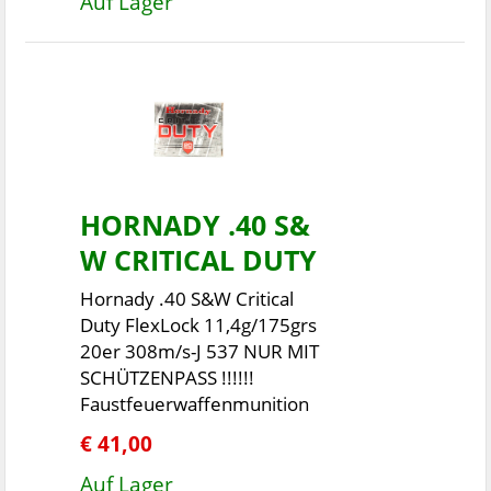
Auf Lager
HORNADY .40 S&
W CRITICAL DUTY
Hornady .40 S&W Critical
Duty FlexLock 11,4g/175grs
20er 308m/s-J 537 NUR MIT
SCHÜTZENPASS !!!!!!
Faustfeuerwaffenmunition
€ 41,00
Auf Lager