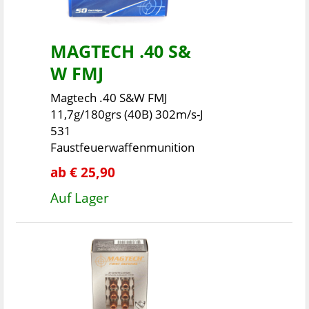
MAGTECH .40 S&
W FMJ
Magtech .40 S&W FMJ
11,7g/180grs (40B) 302m/s-J
531
Faustfeuerwaffenmunition
ab € 25,90
Auf Lager