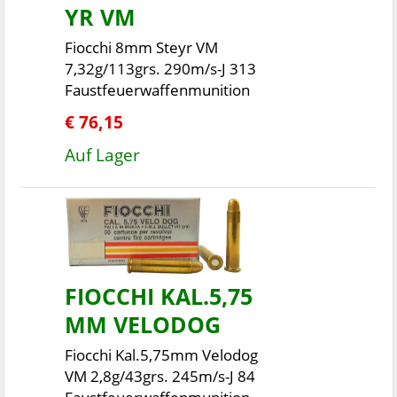
YR VM
Fiocchi 8mm Steyr VM
7,32g/113grs. 290m/s-J 313
Faustfeuerwaffenmunition
€ 76,15
Auf Lager
FIOCCHI KAL.5,75
MM VELODOG
Fiocchi Kal.5,75mm Velodog
VM 2,8g/43grs. 245m/s-J 84