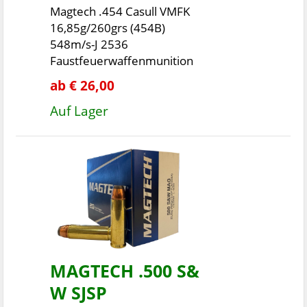
Magtech .454 Casull VMFK
16,85g/260grs (454B)
548m/s-J 2536
Faustfeuerwaffenmunition
ab € 26,00
Auf Lager
MAGTECH .500 S&
W SJSP