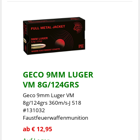
GECO 9MM LUGER
VM 8G/124GRS
Geco 9mm Luger VM
8g/124grs 360m/s-J 518
#131032
Faustfeuerwaffenmunition
ab € 12,95