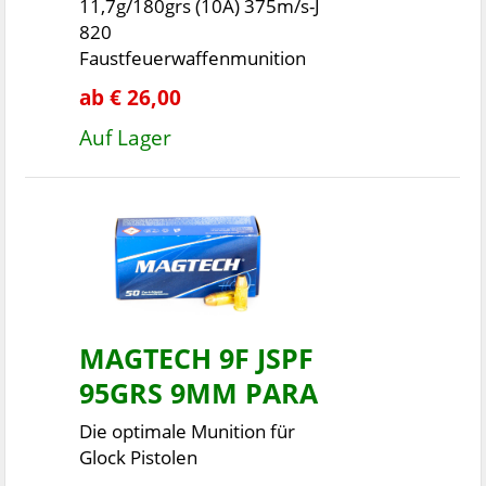
11,7g/180grs (10A) 375m/s-J
820
Faustfeuerwaffenmunition
ab € 26,00
Auf Lager
MAGTECH 9F JSPF
95GRS 9MM PARA
Die optimale Munition für
Glock Pistolen