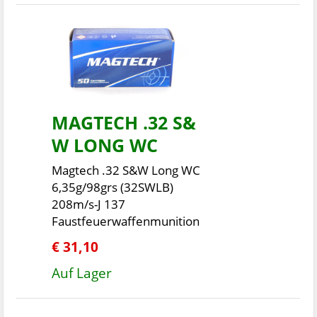
MAGTECH .32 S&
W LONG WC
Magtech .32 S&W Long WC
6,35g/98grs (32SWLB)
208m/s-J 137
Faustfeuerwaffenmunition
€ 31,10
Auf Lager