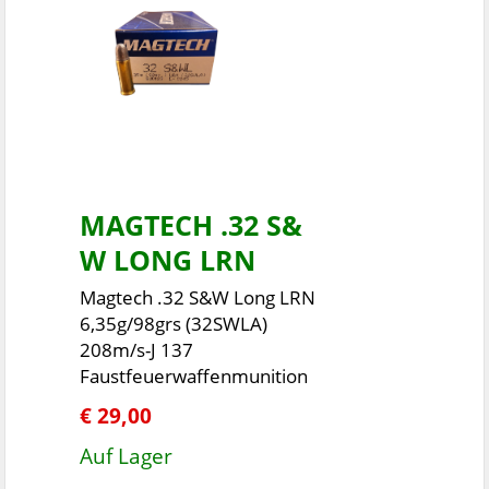
MAGTECH .32 S&
W LONG LRN
Magtech .32 S&W Long LRN
6,35g/98grs (32SWLA)
208m/s-J 137
Faustfeuerwaffenmunition
€ 29,00
Auf Lager