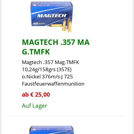
MAGTECH .357 MA
G.TMFK
Magtech .357 Mag.TMFK
10,24g/158grs (357E)
o.Nickel 376m/s-J 725
Faustfeuerwaffenmunition
ab € 25,00
Auf Lager