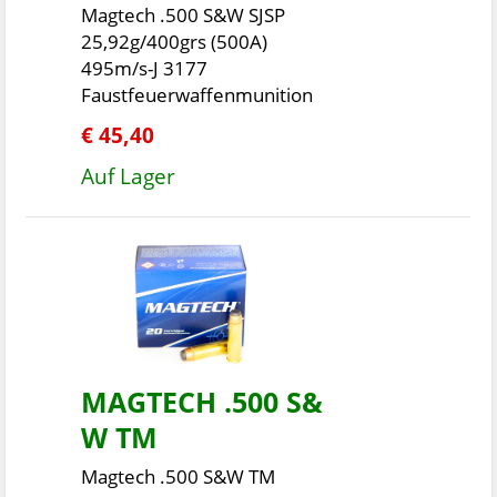
Magtech .500 S&W SJSP
25,92g/400grs (500A)
495m/s-J 3177
Faustfeuerwaffenmunition
€ 45,40
Auf Lager
MAGTECH .500 S&
W TM
Magtech .500 S&W TM