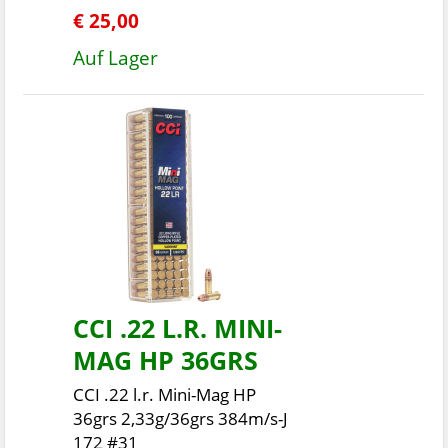
€ 25,00
Auf Lager
CCI .22 L.R. MINI-
MAG HP 36GRS
CCI .22 l.r. Mini-Mag HP
36grs 2,33g/36grs 384m/s-J
172 #31