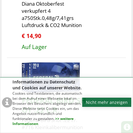
Diana Oktoberfest
verkupfert 4
a750Stk.0,48g/7,41grs
Luftdruck & CO2 Munition
€ 14,90
Auf Lager
Informationen zu Datenschutz
und Cookies auf unserer Website.
Cookies sind Textdateien, die automatisch
FEDERAL BIRD SH
bei dem Aufruf einer Webseite lokal im
Nicht mehr anzeigen
Browser des Besuchers abgelegt werden.
OT .22 L.R.
Diese Website setzt Cookies ein, um das
Angebot nutzerfreundlich und
funktionaler zu gestalten.
>> weitere
Federal Bird Shot .22 l.r.
Informationen
#716 Kleinkalibermunition