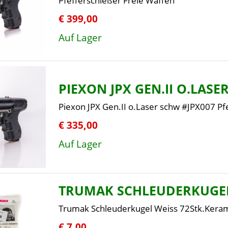
Pfefferschießer Freie Waffen
€ 399,00
Auf Lager
PIEXON JPX GEN.II O.LASE
Piexon JPX Gen.II o.Laser schw #JPX007 Pf
€ 335,00
Auf Lager
TRUMAK SCHLEUDERKUGEL
Trumak Schleuderkugel Weiss 72Stk.Kera
€ 7,00