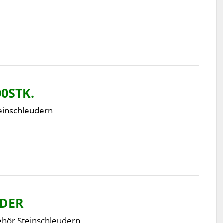
0STK.
einschleudern
UDER
hör Steinschleudern