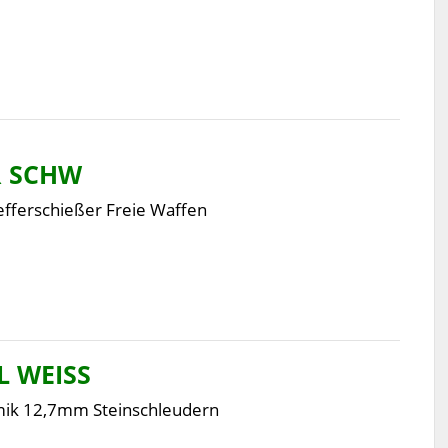
R SCHW
efferschießer Freie Waffen
 WEISS
mik 12,7mm Steinschleudern