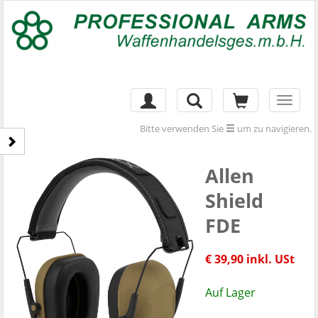
Toggl
naviga
Bitte verwenden Sie
um zu navigieren.
Allen
Shield
FDE
€ 39,90 inkl. USt
Auf Lager