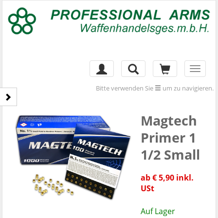
Toggl
naviga
Bitte verwenden Sie
um zu navigieren.
Magtech
Primer 1
1/2 Small
ab € 5,90 inkl.
USt
Auf Lager