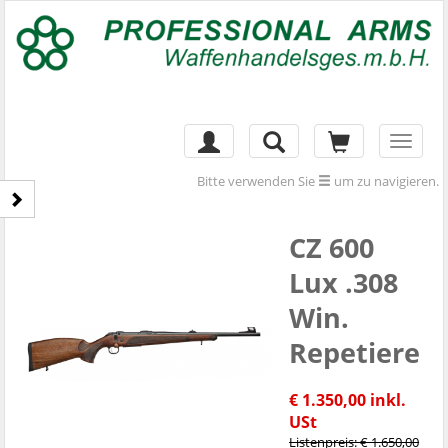
Toggl
naviga
Bitte verwenden Sie
um zu navigieren.
CZ 600
Lux .308
Win.
Repetiere
€ 1.350,00 inkl.
USt
Listenpreis: € 1.650,00